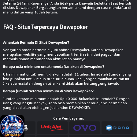
selama 24 jam. Karenanya, Anda tidak perlu khawatir kesulitan saat berjudi
di situs Dewapoker. Bergabunglah bersama kami dengan cara mendaftar di
menu daftar yang sudah tertera.
FAQ - Situs Terpercaya Dewapoker
Amankah Bermain Di Situs Dewapoker?
Sangatlah aman bermain di judi online Dewapoker, Karena Dewapoker
merupakan website yang mendapatkan lisensi resmi dari pagcor dan
memiliki ribuan member dan aktif setiap harinya.
Berapa usia minimum untuk mendaftar akun di Dewapoker?
Usia minimal untuk memiliki akun adalah 21 tahun. Ini adalah standar yang
kita gunakan untuk hidup di seluruh dunia. Jadi, jangan mainkan aturan ini.
Jika ada masalah dengan usia, kami tidak akan bertanggung jawab.
Berapa jumlah setoran minimum di situs Dewapoker?
Jumlah setoran minimum adalah Rp 10.000. Bukankah itu rendah? Dengan
uang yang begitu banyak, Anda bisa memainkan semua jenis permainan
yang disediakan oleh agen judi online DEWAPOKER.
Cara Pembayaran: