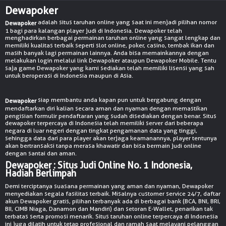
Dewapoker
adalah situs taruhan online yang saat ini menjadi pilihan nomor
Dewapoker
1 bagi para kalangan player judi di Indonesia. Dewapoker telah
menghadirkan berbagai permainan taruhan online yang sangat lengkap dan
memiliki kualitas terbaik seperti slot online, poker, casino, tembak ikan dan
masih banyak lagi permainan lainnya. Anda bisa memainkannya dengan
melakukan login melalui link Dewapoker ataupun Dewapoker Mobile. Tentu
saja game Dewapoker yang kami sediakan telah memiliki lisensi yang sah
untuk beroperasi di Indonesia maupun di Asia.
siap membantu anda kapan pun untuk bergabung dengan
Dewapoker
mendaftarkan diri kalian secara aman dan nyaman dengan memastikan
pengisian formulir pendaftaran yang sudah disediakan dengan benar. Situs
dewapoker terpercaya di Indonesia telah memiliki server dari beberapa
negara di luar negeri dengan tingkat pengamanan data yang tinggi,
sehingga data dari para player akan terjaga keamanannya, player tentunya
akan bertransaksi tanpa merasa khawatir dan bisa bermain judi online
dengan santai dan aman.
Dewapoker : Situs Judi Online No. 1 Indonesia,
Hadiah Berlimpah
Demi terciptanya suasana permainan yang aman dan nyaman, Dewapoker
menyediakan segala fasilitas terbaik. Misalnya customer service 24/7, daftar
akun Dewapoker gratis, pilihan terbanyak ada di berbagai bank (BCA, BNI, BRI,
BII, CIMB Niaga, Danamon dan Mandiri) dan setoran E-Wallet, penarikan tak
terbatas serta promosi menarik. Situs taruhan online terpercaya di Indonesia
ini juga dilatih untuk tetap profesional dan ramah saat melayani pelanggan