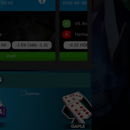
:00:00
2026-08-08 01:30:00
H
VfL Bochum
a
A
Hertha Berlin
.00
-1.06 Odds -1.21
-0.25 HDP 0.25
1.04 Odds 
PLAY
PLAY
s