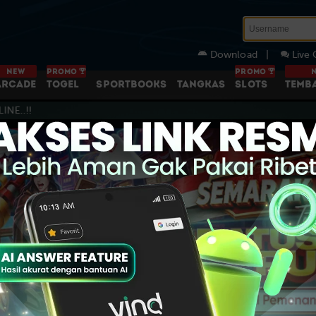
Download |
Live
NEW
PROMO
PROMO
ARCADE
TOGEL
SPORTBOOKS
TANGKAS
SLOTS
TEMB