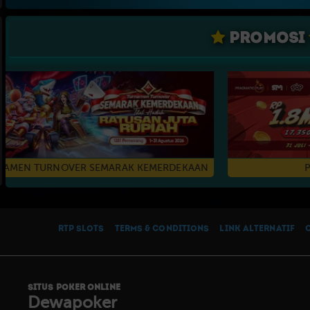
Promosi
SEMARAK KEMERDEKAAN
PP crazy slot mania
RTP SLOTS
TERMS & CONDITIONS
LINK ALTERNATIF
SITUS POKER ONLINE
Dewapoker