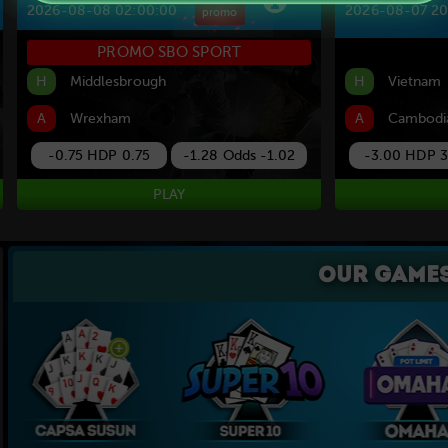
2026-08-08 02:00:00
2026-08-07 20
promo
PROMO SBO SPORT
H
Middlesbrough
H
Vietnam
A
Wrexham
A
Cambodi
-0.75 HDP 0.75
-1.28 Odds -1.02
-3.00 HDP 3
PLAY
Our Game