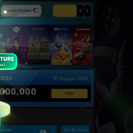
All
07 August 2026
izes
,000,000
VIEW
mbodia
VfL Bochum vs Hertha Berlin